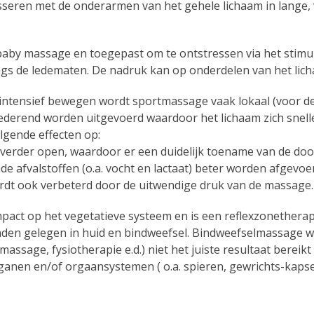
sseren met de onderarmen van het gehele lichaam in lange,
by massage en toegepast om te ontstressen via het stimul
ngs de ledematen. De nadruk kan op onderdelen van het lich
 intensief bewegen wordt sportmassage vaak lokaal (voor d
sederend worden uitgevoerd waardoor het lichaam zich snell
gende effecten op:
 verder open, waardoor er een duidelijk toename van de do
 afvalstoffen (o.a. vocht en lactaat) beter worden afgevoer
rdt ook verbeterd door de uitwendige druk van de massage.
pact op het vegetatieve systeem en is een reflexzonetherap
nden gelegen in huid en bindweefsel. Bindweefselmassage wo
sage, fysiotherapie e.d.) niet het juiste resultaat bereikt 
nen en/of orgaansystemen ( o.a. spieren, gewrichts-kapsel