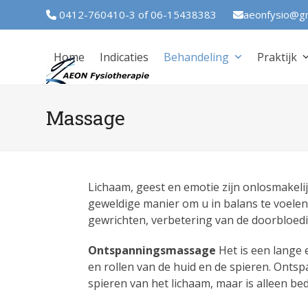
Skip
0412-760410-3 of 06-15438383
aeonfysio@g
to
content
Home
Indicaties
Behandeling
Praktijk
Massage
Lichaam, geest en emotie zijn onlosmakel
geweldige manier om u in balans te voelen.
gewrichten, verbetering van de doorbloedi
Ontspanningsmassage
Het is een lange
en rollen van de huid en de spieren. Onts
spieren van het lichaam, maar is alleen b