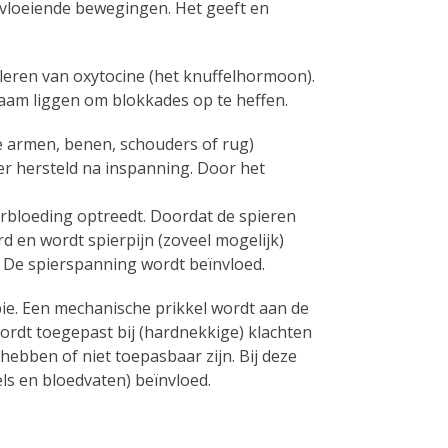
 vloeiende bewegingen. Het geeft en
eren van oxytocine (het knuffelhormoon).
aam liggen om blokkades op te heffen.
e armen, benen, schouders of rug)
er hersteld na inspanning. Door het
orbloeding optreedt. Doordat de spieren
d en wordt spierpijn (zoveel mogelijk)
 De spierspanning wordt beïnvloed.
ie. Een mechanische prikkel wordt aan de
rdt toegepast bij (hardnekkige) klachten
hebben of niet toepasbaar zijn. Bij deze
s en bloedvaten) beïnvloed.