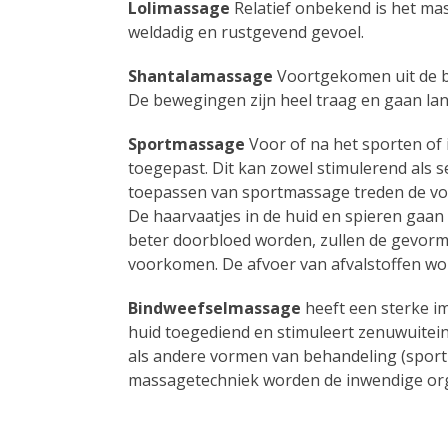
Lolimassage
Relatief onbekend is het ma
weldadig en rustgevend gevoel.
Shantalamassage
Voortgekomen uit de ba
De bewegingen zijn heel traag en gaan la
Sportmassage
Voor of na het sporten of
toegepast. Dit kan zowel stimulerend als 
toepassen van sportmassage treden de vol
De haarvaatjes in de huid en spieren gaan
beter doorbloed worden, zullen de gevormde
voorkomen. De afvoer van afvalstoffen wo
Bindweefselmassage
heeft een sterke im
huid toegediend en stimuleert zenuwuitei
als andere vormen van behandeling (sportmas
massagetechniek worden de inwendige orga